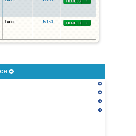
Lands
6
/
150
TILMELD
Lands
5
/
150
TILMELD
DCH