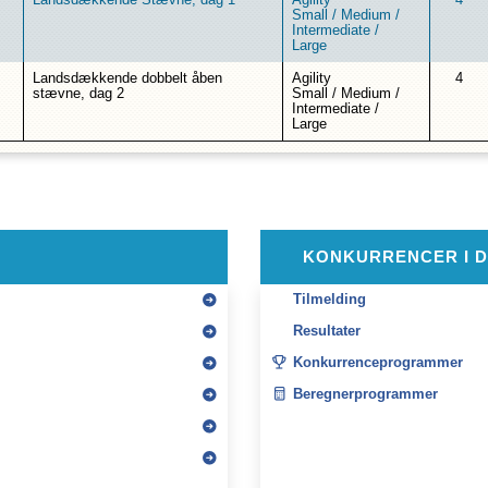
Landsdækkende Stævne, dag 1
Agility
4
Small
/
Medium
/
Intermediate
/
Large
Landsdækkende dobbelt åben
Agility
4
stævne, dag 2
Small
/
Medium
/
Intermediate
/
Large
KONKURRENCER I 
Tilmelding
Resultater
Konkurrenceprogrammer
Beregnerprogrammer