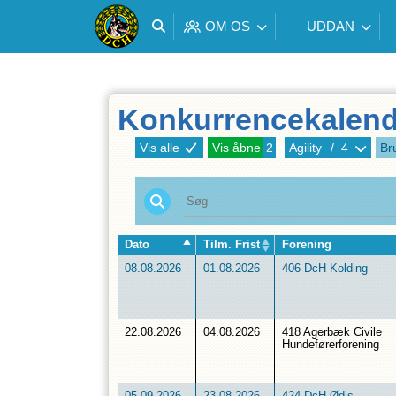
OM OS
UDDAN
Konkurrencekalend
Vis alle
Vis åbne
2
Agility
/
4
Br
Dato
Tilm. Frist
Forening
08.08.2026
01.08.2026
406 DcH Kolding
22.08.2026
04.08.2026
418 Agerbæk Civile
Hundeførerforening