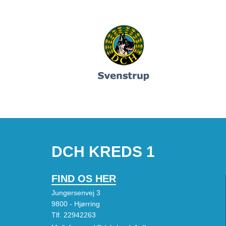
DCH KREDS 1
FIND OS HER
Jungersenvej 3
9800 - Hjørring
Tlf.
22942263