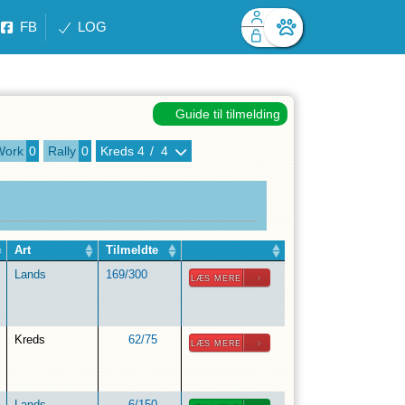
FB
LOG
Facebook login
Husk mig
Glemt password
Guide til tilmelding
Log ind
Work
0
Rally
0
Kreds
4
/
4
Art
Tilmeldte
Lands
169
/
300
LÆS MERE
Kreds
62
/
75
LÆS MERE