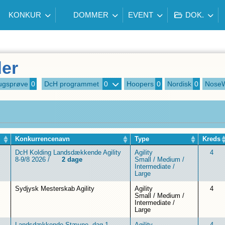
KONKUR
DOMMER
EVENT
DOK.
er
ugsprøve
0
DcH programmet
0
Hoopers
0
Nordisk
0
Nose
Konkurrencenavn
Type
Kreds
DcH Kolding Landsdækkende Agility
Agility
4
8-9/8 2026
/
2 dage
Small
/
Medium
/
Intermediate
/
Large
Sydjysk Mesterskab Agility
Agility
4
Small
/
Medium
/
Intermediate
/
Large