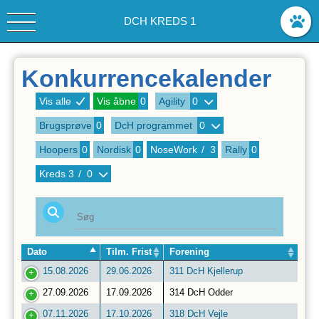
DCH KREDS 1
Konkurrencekalender
Vis alle
Vis åbne
0
Agility
0
Brugsprøve
0
DcH programmet
0
Hoopers
0
Nordisk
0
NoseWork
/
3
Rally
0
Kreds
3
/
0
Dato
Tilm. Frist
Forening
15.08.2026
29.06.2026
311 DcH Kjellerup
27.09.2026
17.09.2026
314 DcH Odder
07.11.2026
17.10.2026
318 DcH Vejle