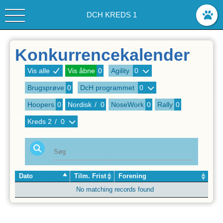
DCH KREDS 1
Konkurrencekalender
Vis alle
Vis åbne
0
Agility
0
Brugsprøve
0
DcH programmet
0
Hoopers
0
Nordisk
/
0
NoseWork
0
Rally
0
Kreds
2
/
0
Dato
Tilm. Frist
Forening
No matching records found