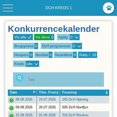
DCH KREDS 1
Konkurrencekalender
Vis alle
Vis åbne
0
Agility
0
Brugsprøve
0
DcH programmet
0
Hoopers
0
Nordisk
0
NoseWork
0
Rally
/
18
Kreds
alle
Dato
Tilm. Frist
Forening
08.08.2026
24.07.2026
105 DcH Hjørring
09.08.2026
26.07.2026
505 DcH Nordfyn
15.08.2026
01.08.2026
316 DcH Risskov