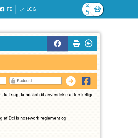
FB
LOG
Facebook login
Husk mig
Glemt password
Log ind
duft søg, kendskab til anvendelse af forskellige
ang af DcHs nosework reglement og