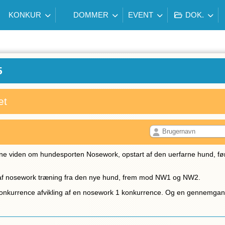
KONKUR
DOMMER
EVENT
DOK.
5
et
rne viden om hundesporten Nosework, opstart af den uerfarne hund, før-
lse af nosework træning fra den nye hund, frem mod NW1 og NW2.
m konkurrence afvikling af en nosework 1 konkurrence. Og en gennemg