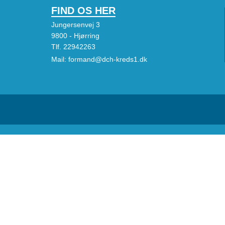
FIND OS HER
Jungersenvej 3
9800 - Hjørring
Tlf.
22942263
Mail:
formand@dch-kreds1.dk